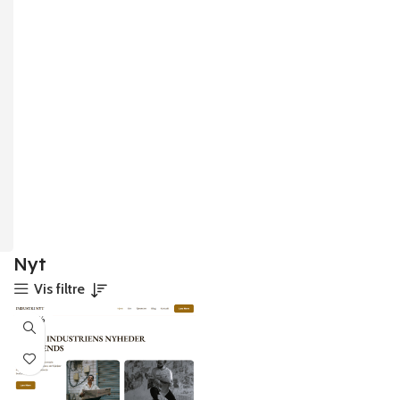
Nyt
Vis filtre
-26%