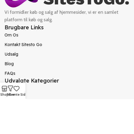
Vi formidler køb og salg af hjemmesider, vi er en samlet
platform til køb og salg.
Brugbare Links
Om Os
Kontakt Sitesto Go
Udsalg
Blog
FAQs
Udvalgte Kategorier
Bolig
Shop
Filtre
Gemte Sider
Fitness
Iværksætter
Mad & Drikke
Sociale Links
Instagram