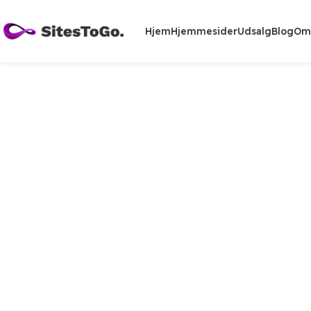
Hjem
Hjemmesider
Udsalg
Blog
Om