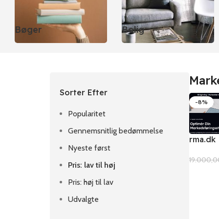
Bøger
Bolig
Mark
Sorter Efter
-8%
Popularitet
Gennemsnitlig bedømmelse
rma.dk
Nyeste først
19.000,
Pris: lav til høj
Pris: høj til lav
Udvalgte