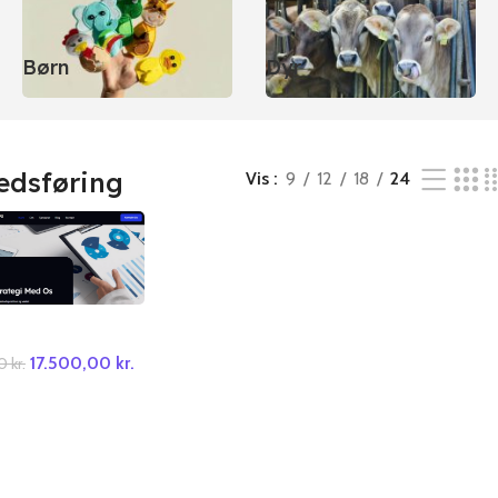
Børn
Dyr
edsføring
Vis
9
12
18
24
17.500,00
kr.
00
kr.