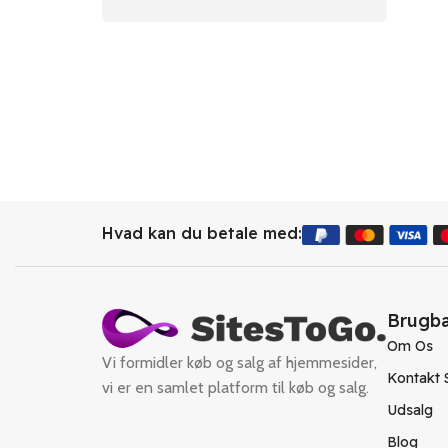
Hvad kan du betale med:
Brugba
Om Os
Vi formidler køb og salg af hjemmesider,
Kontakt 
vi er en samlet platform til køb og salg.
Udsalg
Blog