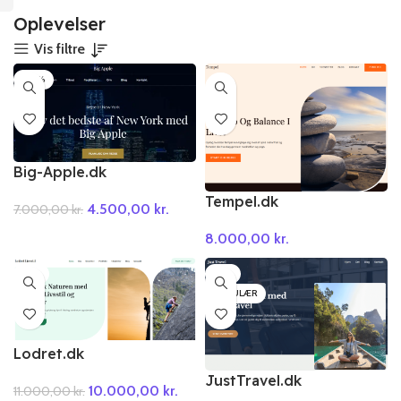
Oplevelser
Vis filtre
-36%
Big-Apple.dk
Tempel.dk
4.500,00
kr.
7.000,00
kr.
8.000,00
kr.
-9%
-9%
POPULÆR
Lodret.dk
JustTravel.dk
10.000,00
kr.
11.000,00
kr.