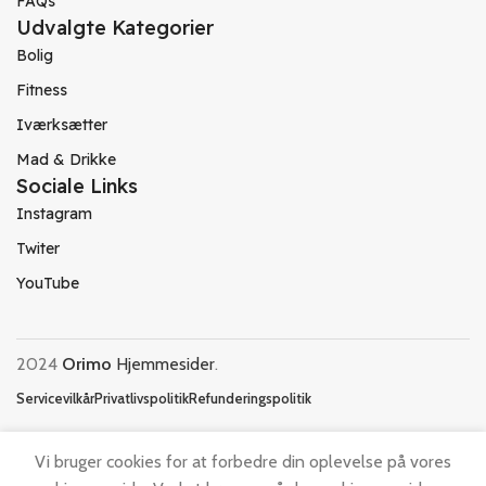
FAQs
Udvalgte Kategorier
Bolig
Fitness
Iværksætter
Mad & Drikke
Sociale Links
Instagram
Twiter
YouTube
2024
Orimo
Hjemmesider
.
Servicevilkår
Privatlivspolitik
Refunderingspolitik
Vi bruger cookies for at forbedre din oplevelse på vores
Hjemmesider Til Salg
|
Hjemmeside Udvikling
|
Online Tilbud