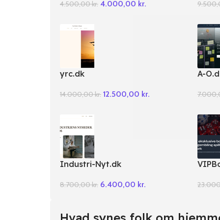
4.000,00
kr.
4.500,00
kr.
9.500
yrc.dk
A-O.d
12.500,00
kr.
14.000,00
kr.
7.000
Industri-Nyt.dk
VIPB
6.400,00
kr.
8.700,00
kr.
23.00
Hvad synes folk om hjemm