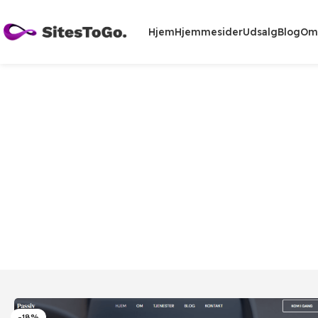
Hjem
Hjemmesider
Udsalg
Blog
Om
-18%