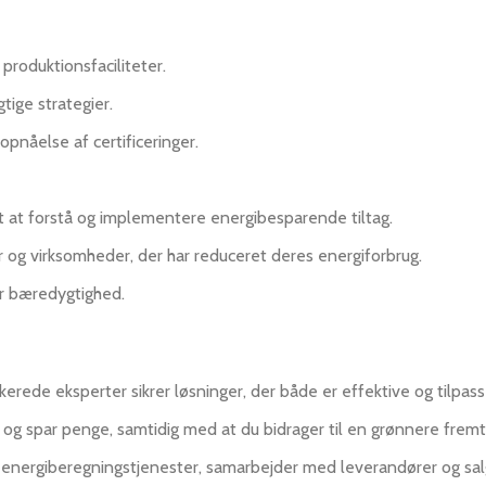
produktionsfaciliteter.
ige strategier.
opnåelse af certificeringer.
mt at forstå og implementere energibesparende tiltag.
r og virksomheder, der har reduceret deres energiforbrug.
r bæredygtighed.
erede eksperter sikrer løsninger, der både er effektive og tilpas
og spar penge, samtidig med at du bidrager til en grønnere fremt
nergiberegningstjenester, samarbejder med leverandører og salg 