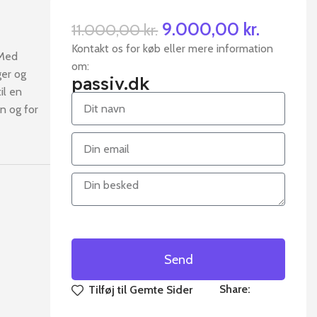
9.000,00
kr.
11.000,00
kr.
Kontakt os for køb eller mere information
 Med
om:
ger og
passiv.dk
il en
n og for
Send
Share:
Tilføj til Gemte Sider