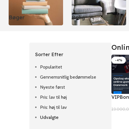
Bøger
Bolig
Onli
Sorter Efter
-4%
Popularitet
Gennemsnitlig bedømmelse
Nyeste først
VIPBon
Pris: lav til høj
Pris: høj til lav
23.000,
Udvalgte