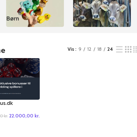
Børn
Dyr
ne
Vis
9
12
18
24
us.dk
22.000,00
kr.
00
kr.