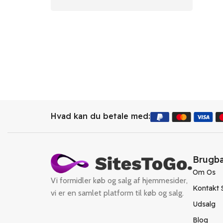
Hvad kan du betale med:
Brugba
Om Os
Vi formidler køb og salg af hjemmesider,
Kontakt 
vi er en samlet platform til køb og salg.
Udsalg
Blog