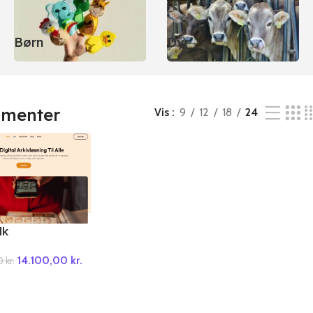
Børn
Dyr
menter
Vis
9
12
18
24
dk
14.100,00
kr.
00
kr.