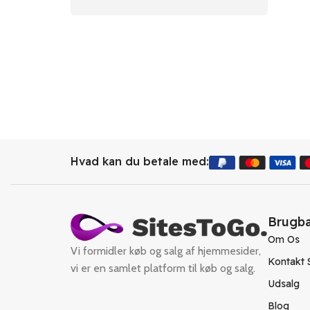
Hvad kan du betale med:
Brugba
Om Os
Vi formidler køb og salg af hjemmesider,
Kontakt 
vi er en samlet platform til køb og salg.
Udsalg
Blog