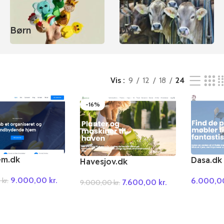
Børn
Dyr
g
Vis
9
12
18
24
-16%
em.dk
Dasa.dk
Havesjov.dk
9.000,00
kr.
0
kr.
6.000,
7.600,00
kr.
9.000,00
kr.