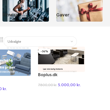
Fitness
Gaver
-36%
Boplus.dk
5.000,00
kr.
7.800,00
kr.
00
kr.