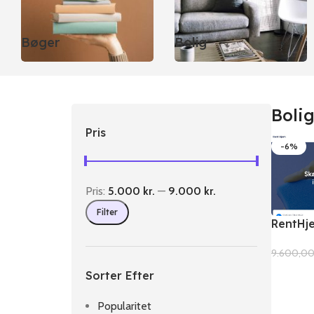
Bøger
Bolig
Boli
Pris
-6%
Pris:
5.000 kr.
—
9.000 kr.
Filter
RentHj
9.600,0
Sorter Efter
Popularitet