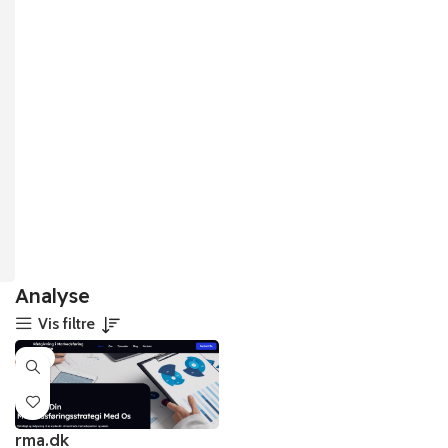
Analyse
Vis filtre
-8%
rma.dk